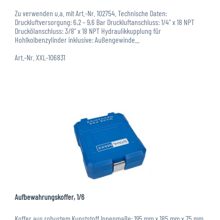
Zu verwenden u.a. mit Art.-Nr. 102754. Technische Daten:
Druckluftversorgung: 6,2 – 9,6 Bar Druckluftanschluss: 1/4" x 18 NPT
Druckölanschluss: 3/8" x 18 NPT Hydraulikkupplung für
Hohlkolbenzylinder inklusive: Außengewinde...
Art.-Nr. XXL-106831
Aufbewahrungskoffer, 1/6
Koffer aus robustem Kunststoff Innenmaße: 195 mm x 185 mm x 75 mm