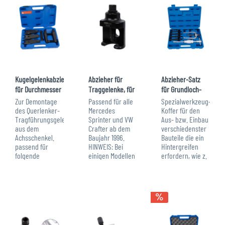
Abdrückspindel
Buchsen und
besitzt...
Traggelenken....
Kugelgelenkabzieher
Abzieher für
Abzieher-Satz
für Durchmesser
Traggelenke, für
für Grundloch-
24 / 27 /...
VW Crafter /...
Innenlager, 10-
Zur Demontage
Passend für alle
Spezialwerkzeug-
tlg.
des Querlenker-
Mercedes
Koffer für den
Tragführungsgelenkes
Sprinter und VW
Aus- bzw. Einbau
aus dem
Crafter ab dem
verschiedenster
Achsschenkel.
Baujahr 1996.
Bauteile die ein
passend für
HINWEIS: Bei
Hintergreifen
folgende
einigen Modellen
erfordern, wie z.
Fahrzeuge: BMW:
mit verstärkter
B.: Innenlager /
E38, E39, E52,
Vorderachse,
Kugellager
E53, E60, E61,
muss die hintere
Lagersitze
E70, E81, E83,
Schräge am
Pilotlager
E87, E90, E92,
Abzieher
Bauteile an Motor
R50, R52, R53,
zusätzlich um 2
und Getriebe,...
RR1, RR2, X5,...
mm mit dem...