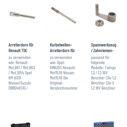
dienen...
1.9Tdi...
Arretierdorn für
Kurbelwellen-
Spannwerkzeug
Renault TDC
Arretierdorn für
/ Zahnriemen-
Opel, Renault,...
Werkzeug für
zu verwenden
zu verwenden
passend für
Renault
wie: Renault
wie: Opel:
folgende
Mot.861 / Mot.863
KM6203 Renault:
Modelle: Twingo
/ Mot.1054 Opel
Mot1536 Nissan:
1,2 / 1,2 16V
KM-6031
Mot1536 Die
Benziner Clio 1,2
Nissan/Suzuki
Original-
Benziner Clio II
0991246510 /
Vergleichsnummer/n
1,2 16V Benziner
09912 46510 Die
dienen nur zur
Kangoo 1,2 / 1,2
Original-
Identifikation, es
16V Benziner
Werkzeugnummer/n
handelt sich
passend für
dienen nur zur
nicht um
folgende
Identifikation, es
Originalwerkzeug.
Motorcodes: D7F
handelt sich
700, 701, 703, 710,
nicht um...
730,...