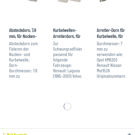
Absteckdorn, 7,8
Kurbelwellen-
Arretier-Dorn für
mm, für Nocken-
Arretierdorn, für
Kurbelwelle, für
/ Kurbelwelle
Ford / Renault /...
Opel /...
Absteckdorn zum
Zur
Durchmesser: 7
Fixieren der
Schwungradfixierung.
mm zu
Nocken- und
passend für
verwenden wie:
Kurbelwelle.
folgende
Opel KM6203
Dorn-
Fahrzeuge:
Renault Nissan
Durchmesser: 7,8
Renault: Laguna
Mot1536
mm zu
(1995–2001) Volvo:
Originalnummern
verwenden wie:
C70/S70/V70
dienen nur zu
Citroen /
(1995–2005),
Vergleichszwecken,
Peugeot: 0132-
S40/V40 (1995–
es handelt sich
AJ2, 0132RZ,
2003), S60
nicht um
0187B, 0188M,
(2000–2010), S80
Original-
0189B, 0194B,
(1998–2006),
Werkzeug!
4507-TB Ford: 21-
XC70 (1990–2007),
262, 21-263,...
XC90...
E-Mail Kontakt