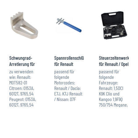
Schwungrad-
Spannrollenschlüssel
Steuerzeitenwerkzeug
Arretierung für
für Renault
für Renault / Opel
Citroen, Fiat,
/ Nissan
zu verwenden
passend für
passend für
Peugeot
wie: Renault:
folgende
folgende
MOT582-01
Motorcodes:
Fahrzeuge:
Citroen: 0153A,
Renault / Dacia:
Renault: 1.5DCI
6012T, 9765.54
E7J, K7J Renault
K9K Clio und
Peugeot: 0153A,
/ Nissan: D7F
Kangoo 1.9F9Q
6012T, 9765.54
750/754 Megane,
Fiat: 1860161000,
Scenic, Laguna (I
1867030000
& II), Trafic und
Mercedes-Benz:
Espace 2.2DCI u.
607589014000
2.5 DCI G9T & G9U
Die Original-
Espace und
Vergleichsnummer/n
Master Opel: