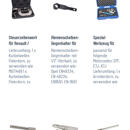
Steuerzeitenwerkzeug
Riemenscheiben-
Spezial-
für Renault /
Gegenhalter für
Werkzeug für
Nissan
Opel / Nissan /...
Zahnriemen bei
Lieferumfang: 1 x
Riemenscheiben-
passend für
Renault /...
Kurbelwellen
Gegenhalter mit
folgende
Fixierdorn, zu
1/2"-Vierkant. zu
Motorcodes: D7F,
verwenden wie
verwenden wie:
E7J, K7J
MOT1489 1 x
Opel EN48334,
Lieferumfang: 1 x
Kurbelwellen
EN-48334,
Arretierdorn, zu
Fixierdorn, zu
EN9561, EN-9561
verwenden wie
verwenden wie
Nissan MOT1770
MOT1054, MOT861,
MOT1054, KM6031,
Renault Mot.1770
MOT863 1 x
MOT861, MOT863 1
Mercedes
Spannrollenschlüssel,
x
W626589024000,
zu verwenden
Nockenwellenlineal,
626 589 02 40 00,
wie MOT1135-01 1
zu verwenden
W699589014000,
x Satz
wie MOT1496...
699...
Spannwerkzeug...