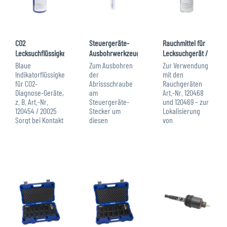
CO2
Steuergeräte-
Rauchmittel für
Lecksuchflüssigkeit
Ausbohrwerkzeug
Lecksuchgerät /
für Art.-Nr
wie Ford 478-537
Raucherzeuger...
Blaue
Zum Ausbohren
Zur Verwendung
120454 /...
Indikatorflüssigkeit
der
mit den
für CO2-
Abrissschraube
Rauchgeräten
Diagnose-Geräte,
am
Art.-Nr. 120468
z. B. Art.-Nr.
Steuergeräte-
und 120469 – zur
120454 / 20025
Stecker um
Lokalisierung
Sorgt bei Kontakt
diesen
von
mit CO2
beschädigungsfrei
Undichtigkeiten.
(Kohlendioxid)
zu lösen.
im Überblick: ✔
für einen
passend für
sehr dichter,
Farbumschlag
folgende
langanhaltender
von Blau nach
Fahrzeuge:
Nebel ✔ sehr
Grün / Gelb. Für
(09/1996-heute) :
gut geeignet für
alle
Ka (06/2008-
kleinste...
wassergekühlten...
heute) : Fiesta
(01/2012-) : B-
MAX...