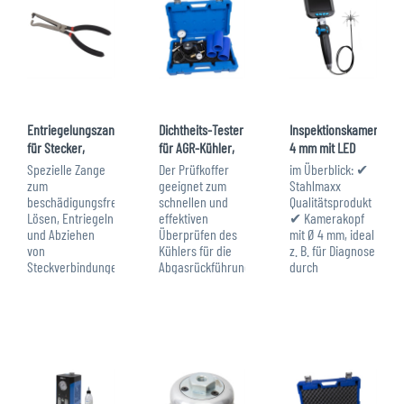
Entriegelungszange
Dichtheits-Tester
Inspektionskamera,
für Stecker,
für AGR-Kühler,
4 mm mit LED
Sensoren,...
für VAG
und HD...
Spezielle Zange
Der Prüfkoffer
im Überblick: ✔
zum
geeignet zum
Stahlmaxx
beschädigungsfreien
schnellen und
Qualitätsprodukt
Lösen, Entriegeln
effektiven
✔ Kamerakopf
und Abziehen
Überprüfen des
mit Ø 4 mm, ideal
von
Kühlers für die
z. B. für Diagnose
Steckverbindungen
Abgasrückführung.
durch
mit
zu verwenden
Glühkerzenschacht
Sicherungsnase.
wie: VAG1687
und
Technische
bzw. in dieser
Sensorbohrungen
Daten: Länge:
Anwendung
✔ schwenkbar
200 mm Material:
VAG1397A
um beidseitig 180
CR45 Carbon
Lieferumfang: 1 x
Grad mittels
Stahl im
Art.-Nr. 116995...
Drehregler ✔...
Überblick: ✔...