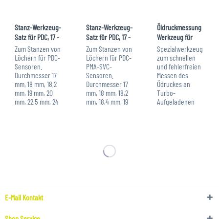
Stanz-Werkzeug-
Stanz-Werkzeug-
Öldruckmessung
Satz für PDC, 17 -
Satz für PDC, 17 -
Werkzeug für
32 mm in...
40,4 mm in...
Mercedes M271
Zum Stanzen von
Zum Stanzen von
Spezialwerkzeug
Löchern für PDC-
Löchern für PDC-
zum schnellen
Sensoren.
PMA-SVC-
und fehlerfreien
Durchmesser 17
Sensoren.
Messen des
mm, 18 mm, 18,2
Durchmesser 17
Ödruckes an
mm, 19 mm, 20
mm, 18 mm, 18,2
Turbo-
mm, 22,5 mm, 24
mm, 18,4 mm, 19
Aufgeladenen
mm, 26 mm, 26,7
mm, 20 mm, 21
Mercedes Benz
mm und 32 mm.
mm, 22,5 mm, 24
OM271.8 Motoren.
Lieferumfang: 1 x
mm, 26 mm, 26,5
Das Werkzeug
Art.-Nr. 113784
mm, 26,7 mm, 27
wird anstatt dem
PDC Stanz-
mm, 27,6 mm,
original
Werkzeug-Satz,...
28,2 mm, 29,3
Ölfilterdeckel
mm, 32 mm,...
eingeschraubt,
der...
E-Mail Kontakt
Shop Service