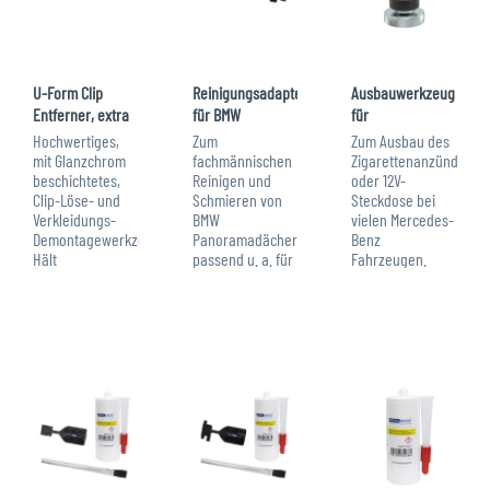
U-Form Clip
Reinigungsadapter
Ausbauwerkzeug
Entferner, extra
für BMW
für
lang, gebogen,...
Panoramadach,
Zigarettenanzünder
Hochwertiges,
Zum
Zum Ausbau des
für...
bei Mercedes
mit Glanzchrom
fachmännischen
Zigarettenanzünders
beschichtetes,
Reinigen und
oder 12V-
Clip-Löse- und
Schmieren von
Steckdose bei
Verkleidungs-
BMW
vielen Mercedes-
Demontagewerkzeug.
Panoramadächern.
Benz
Hält
passend u. a. für
Fahrzeugen.
Hebelkräften
folgende
Verhindert das
stand und
Fahrzeuge: BMW:
Beschädigen von
verhindert ein
3er Reihe: E91
Armaturen und
Verkratzen von
(2004-2012) 5er
Verkleidungen.
Verkleidungen,
Reihe: E61 (2002-
passend u. a. für
Blenden oder
2010) X3 Modelle:
folgende
Lack.
E83 (2003-2010)
Fahrzeugmodelle:...
Technische...
X5...