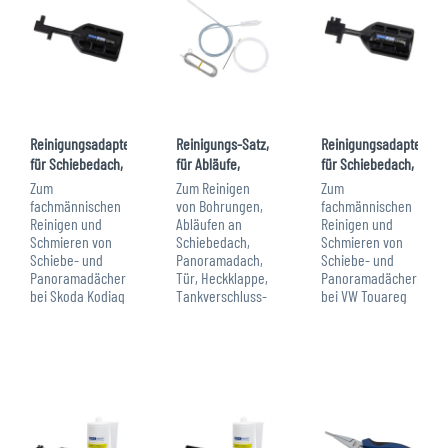
Reinigungsadapter
Reinigungs-Satz,
Reinigungsadapter
für Schiebedach,
für Abläufe,
für Schiebedach,
für Skoda...
Bohrungen,...
für Audi Q7,...
Zum
Zum Reinigen
Zum
fachmännischen
von Bohrungen,
fachmännischen
Reinigen und
Abläufen an
Reinigen und
Schmieren von
Schiebedach,
Schmieren von
Schiebe- und
Panoramadach,
Schiebe- und
Panoramadächern
Tür, Heckklappe,
Panoramadächern
bei Skoda Kodiaq
Tankverschluss-
bei VW Touareg
und Karoq, und
Abdichtung, uvm.
und Audi Q7.
bei der 2. und 3.
Lieferumfang: 1 x
passend für
Generation des
Nylondraht mit
folgende
Modells Tiguan.
Edelstahl-
Fahrzeuge: Audi
passend für
Einsätze zum
Q7 (4M), VW
folgende
durchstoßen
Touareg (CR)
Fahrzeuge:
von...
Dieser Adapter
Skoda:...
ist in folgenden...