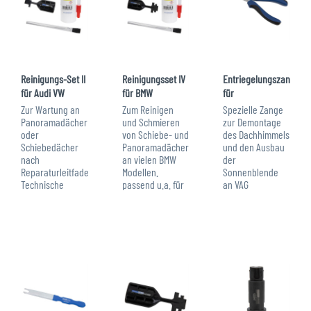
Reinigungs-Set II
Reinigungsset IV
Entriegelungszange,
für Audi VW
für BMW
für
Schiebedach /...
Schiebedach,
Sonnenblende,
Zur Wartung an
Zum Reinigen
Spezielle Zange
Panoramadach
für VAG...
Panoramadächer
und Schmieren
zur Demontage
oder
von Schiebe- und
des Dachhimmels
Schiebedächer
Panoramadächern
und den Ausbau
nach
an vielen BMW
der
Reparaturleitfaden.
Modellen.
Sonnenblende
Technische
passend u.a. für
an VAG
Daten Pinsel:
folgende
Fahrzeugen ab
Schaftlänge: 127
Fahrzeuge: BMW:
2019. passend für
mm
3er Reihe: E91 (Bj.
folgende
Borstenlänge: 21
2004-2012) 5er
Fahrzeuge: VW:
mm
Reihe: E61 (Bj.
Arteon, Atlas,
Lieferumfang:
2002-2010) X3...
Golf, ID 4, Jetta,
Art.-Nr. 121991
Passat, Polo,
Reinigungsadapter
Taos,...
/...