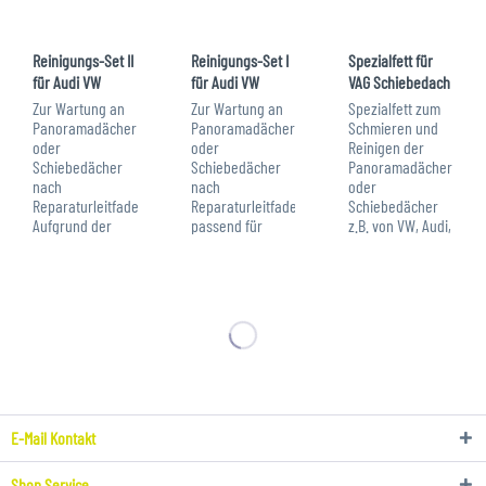
Reinigungs-Set II
Reinigungs-Set I
Spezialfett für
für Audi VW
für Audi VW
VAG Schiebedach
Schiebedach /...
Schiebedach /...
/ Panoramadach
Zur Wartung an
Zur Wartung an
Spezialfett zum
Panoramadächer
Panoramadächer
Schmieren und
oder
oder
Reinigen der
Schiebedächer
Schiebedächer
Panoramadächer
nach
nach
oder
Reparaturleitfaden.
Reparaturleitfaden.
Schiebedächer
Aufgrund der
passend für
z.B. von VW, Audi,
Schienenform
folgende
Seat und Skoda
und des
Fahrzeuge: Audi
(zu verw. wie
Reinigungsadapters
Q3, A6, A4 VW
OEM G 060 751 A2
ist das Set für VW
Tiguan II
/ G060751A2) .
Tiguan, Touran,
VORSICHT, bitte
Auch für Dächer
Passat, Sharan
beachten: Bei
anderer
und Audi Q5, Q7...
VAG Fahrzeugen
Hersteller u.a...
ab Modelljahr...
E-Mail Kontakt
Shop Service