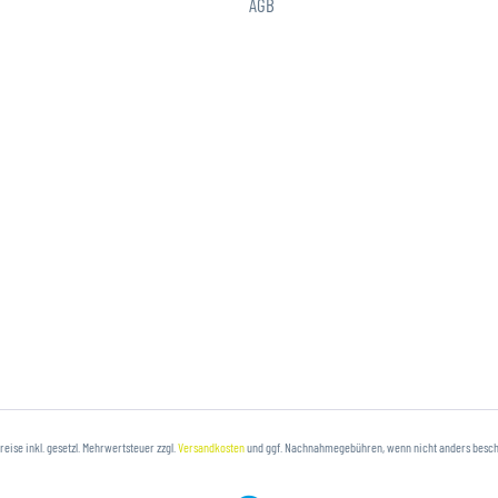
AGB
Preise inkl. gesetzl. Mehrwertsteuer zzgl.
Versandkosten
und ggf. Nachnahmegebühren, wenn nicht anders besc