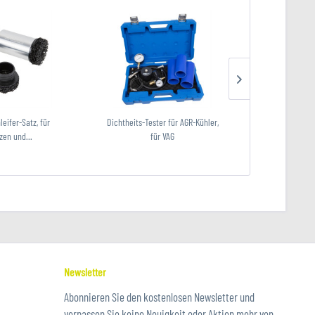
eifer-Satz, für
Dichtheits-Tester für AGR-Kühler,
Rangierwagen
zen und...
für VAG
T
Newsletter
Abonnieren Sie den kostenlosen Newsletter und
verpassen Sie keine Neuigkeit oder Aktion mehr von