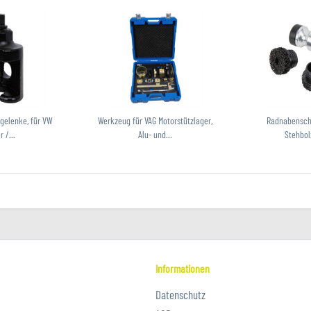
ggelenke, für VW
Werkzeug für VAG Motorstützlager,
Radnabenschl
r /...
Alu- und...
Stehbol
Informationen
Datenschutz