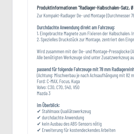
Produktinformationen "Radlager-Halbschalen-Satz, Ø 
Zur Kompakt-Radlager De- und Montage (Durchmesser 78 
Durchdachte Anwendung direkt am Fahrzeug:
1. Eingebrachte Magnete zum Fixieren der Halbschalen. I
2. Spezielles Druckstück zur Montage, zentriert den Ein
Wird zusammen mit der De- und Montage-Pressglocke (Ar
Alle benötigten Werkzeuge sind unter Zusatzwerkzeug au
passend für folgende Fahrzeuge mit 78 mm Radlagereinh
(Achtung: Mischverbau je nach Achsaufhängung mit 82 
Ford: C-MAX, Focus, Kuga
Volvo: C30, C70, S40, V50
Mazda 3
im Überblick:
✔ Stahlmaxx Qualiätswerkzeug
✔ durchdachte Anwendung
✔ kein Ausbau des ABS-Sensors nötig
✔ Erweiterung für kostendeckendes Arbeiten