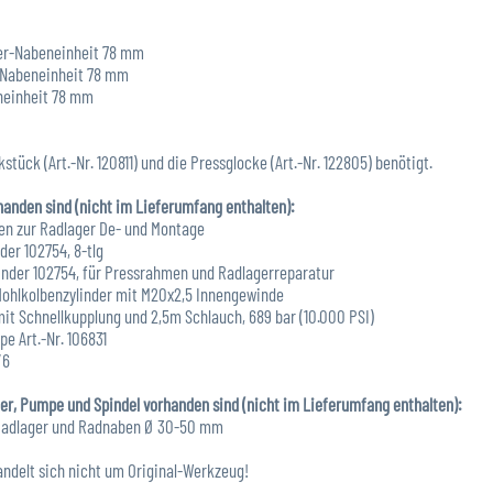
ager-Nabeneinheit 78 mm
r-Nabeneinheit 78 mm
eneinheit 78 mm
stück (Art.-Nr. 120811) und die Pressglocke (Art.-Nr. 122805) benötigt.
nden sind (nicht im Lieferumfang enthalten):
len zur Radlager De- und Montage
der 102754, 8-tlg
zylinder 102754, für Pressrahmen und Radlagerreparatur
r Hohlkolbenzylinder mit M20x2,5 Innengewinde
mit Schnellkupplung und 2,5m Schlauch, 689 bar (10.000 PSI)
pe Art.-Nr. 106831
/6
r, Pumpe und Spindel vorhanden sind (nicht im Lieferumfang enthalten):
n Radlager und Radnaben Ø 30-50 mm
ndelt sich nicht um Original-Werkzeug!