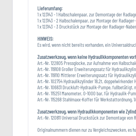
Lieferumfang:
1 x 123143 - 1 Halbschalenpaar, zur Demontage der Radl
1 x 123143 - 2 Halbschalenpaar, zur Montage der Radlage
1 x 123143 - 3 Druckstück zur Montage der Radlager-Nab
HINWEIS:
Es wird, wenn nicht bereits vorhanden, ein Universaldruck
Zusatzwerkzeug, wenn keine Hydraulikkomponenten vorha
Art.-Nr. 122805 Pressglocke, zur Aufnahme von Halbscha
Art.-Nr. 119108 Großer Erweiterungssatz für Hydraulikzylin
Art.-Nr. 119110 Mittlerer Erweiterungssatz für Hydraulik
Art.-Nr. 102754 Hydraulikzylinder 18,2t, doppelwirkende
Art.-Nr. 106831 Druckluft-Hydraulik-Pumpe, fußbetätigt, 
Art.-Nr. 115251 Manometer, 0-1000 bar, für Hydraulik-Pum
Art.-Nr. 115268 Stahlmaxx-Koffer für Werkstattordnung, 1
Zusatzwerkzeug, wenn Hydraulikkomponenten wie Zylinde
Art.-Nr. 120811 Universal Druckstück zur Demontage vo
Originalnummern dienen nur zu Vergleichszwecken, es ha