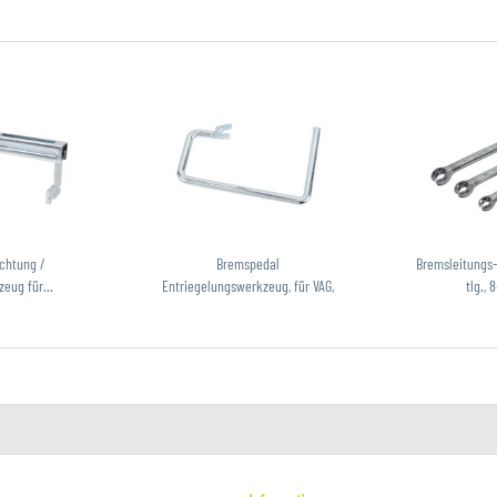
ichtung /
Bremspedal
Bremsleitungs-
eug für...
Entriegelungswerkzeug, für VAG,
tlg.,
wie...