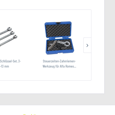
Schlüssel-Set, 3-
Steuerzeiten-Zahnriemen-
Steuerzeiten 
 8–13 mm
Werkzeug für Alfa Romeo...
Fi