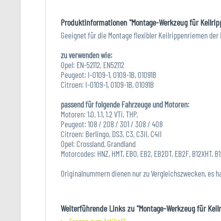
Produktinformationen "Montage-Werkzeug für Keilrip
Geeignet für die Montage flexibler Keilrippenriemen der
zu verwenden wie:
Opel: EN-52112, EN52112
Peugeot: I-0109-1, 0109-1B, 01091B
Citroen: I-0109-1, 0109-1B, 01091B
passend für folgende Fahrzeuge und Motoren:
Motoren: 1.0, 1.1, 1.2 VTi, THP,
Peugeot: 108 / 208 / 301 / 308 / 408
Citroen: Berlingo, DS3, C3, C3II, C4II
Opel: Crossland, Grandland
Motorcodes: HNZ, HMT, EB0, EB2, EB2DT, EB2F, B12XHT, B1
Originalnummern dienen nur zu Vergleichszwecken, es h
Weiterführende Links zu "Montage-Werkzeug für Keil