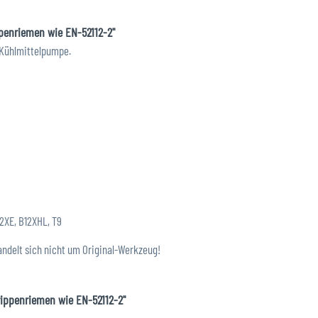
penriemen wie EN-52112-2"
 Kühlmittelpumpe.
2XE, B12XHL, T9
andelt sich nicht um Original-Werkzeug!
rippenriemen wie EN-52112-2"