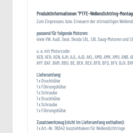
Produktinformationen "PTFE-Wellendichtring-Montag
Zum Einpressen, bzw. Erneuern der stirnseitigen Wellen
passend für folgende Motoren:
viele VW, Audi, Seat, Skoda 1,6L, 1,8L Saug-Motoren und 
u. a. mit Motorcode:
AEB, AEH, AGN, AJH, AJL, AJQ, AKL, AMB, AMK, AMU, ANB, A
AYP, BAF, BAM, BBU, BE, BEK, BEX, BFB, BFQ, BFV, BJX, BV
Lieferumfang:
1 x Druckhülse
1 x Führungshülse
1 x Schraube
1 x Druckhülse
1 x Schraube
1 x Führungshülse
Zusatzwerkzeug (nicht im Lieferumfang enthalten):
1 x Art.-Nr. 116542 Ausziehhaken für Wellendichtringe