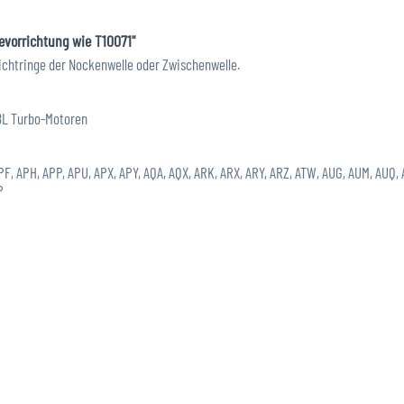
evorrichtung wie T10071"
dichtringe der Nockenwelle oder Zwischenwelle.
1,8L Turbo-Motoren
PF, APH, APP, APU, APX, APY, AQA, AQX, ARK, ARX, ARY, ARZ, ATW, AUG, AUM, AUQ
P