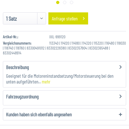
Anfrage stellen
Artikel-Nr.:
XXL-999120
Vergleichsnummern:
113340 | 114120 | 114180 | 114320 | 115320 | 116480 | 118030
| 118740 | 118760 | 83300491012 | 83302228380 | 83302357904 | 83302365488 |
83302448914
Beschreibung
Geeignet für die Motoreninstandsetzung/Motorsteuerung bei den
unten aufgeführten...
mehr
Fahrzeugzuordnung
Kunden haben sich ebenfalls angesehen