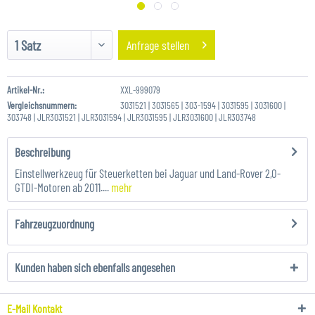
Anfrage stellen
Artikel-Nr.:
XXL-999079
Vergleichsnummern:
3031521 | 3031565 | 303-1594 | 3031595 | 3031600 |
303748 | JLR3031521 | JLR3031594 | JLR3031595 | JLR3031600 | JLR303748
Beschreibung
Einstellwerkzeug für Steuerketten bei Jaguar und Land-Rover 2,0-
GTDI-Motoren ab 2011....
mehr
Fahrzeugzuordnung
Kunden haben sich ebenfalls angesehen
E-Mail Kontakt