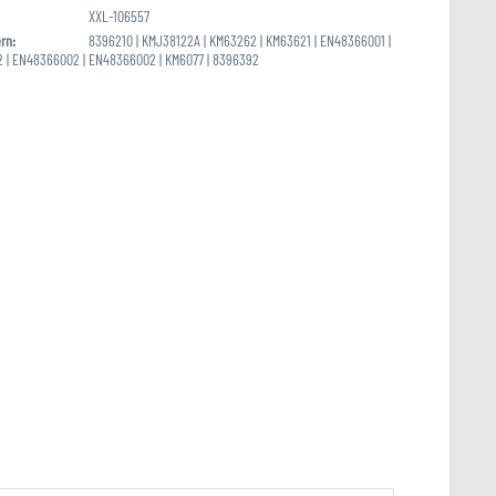
XXL-106557
rn:
8396210 | KMJ38122A | KM63262 | KM63621 | EN48366001 |
 | EN48366002 | EN48366002 | KM6077 | 8396392