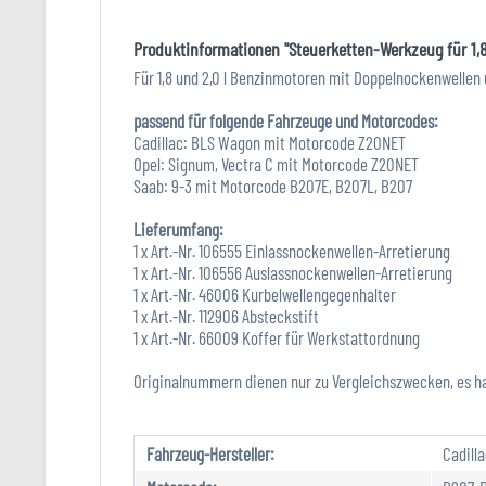
Produktinformationen "Steuerketten-Werkzeug für 1,8 
Für 1,8 und 2,0 l Benzinmotoren mit Doppelnockenwellen 
passend für folgende Fahrzeuge und Motorcodes:
Cadillac: BLS Wagon mit Motorcode Z20NET
Opel: Signum, Vectra C mit Motorcode Z20NET
Saab: 9-3 mit Motorcode B207E, B207L, B207
Lieferumfang:
1 x Art.-Nr. 106555 Einlassnockenwellen-Arretierung
1 x Art.-Nr. 106556 Auslassnockenwellen-Arretierung
1 x Art.-Nr. 46006 Kurbelwellengegenhalter
1 x Art.-Nr. 112906 Absteckstift
1 x Art.-Nr. 66009 Koffer für Werkstattordnung
Originalnummern dienen nur zu Vergleichszwecken, es h
Fahrzeug-Hersteller:
Cadilla