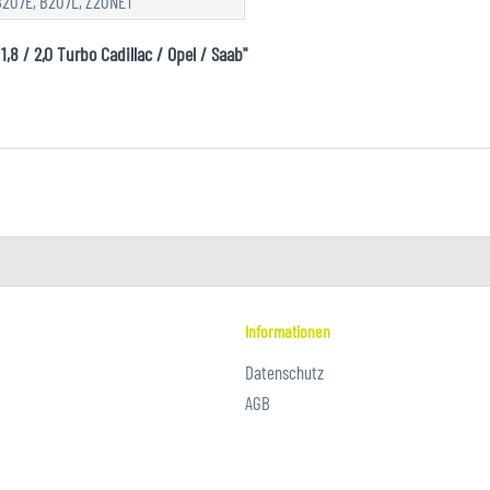
B207E, B207L, Z20NET
8 / 2,0 Turbo Cadillac / Opel / Saab"
Informationen
Datenschutz
AGB