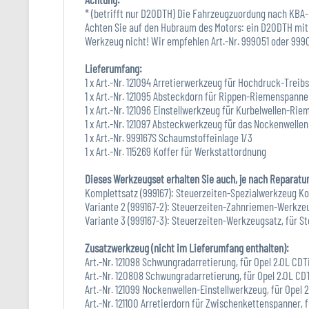
* (betrifft nur D20DTH) Die Fahrzeugzuordung nach KBA
Achten Sie auf den Hubraum des Motors: ein D20DTH mit 
Werkzeug nicht! Wir empfehlen Art.-Nr. 999051 oder 999
Lieferumfang:
1 x Art.-Nr. 121094 Arretierwerkzeug für Hochdruck-Treib
1 x Art.-Nr. 121095 Absteckdorn für Rippen-Riemenspanner
1 x Art.-Nr. 121096 Einstellwerkzeug für Kurbelwellen-Rie
1 x Art.-Nr. 121097 Absteckwerkzeug für das Nockenwellen
1 x Art.-Nr. 999167S Schaumstoffeinlage 1/3
1 x Art.-Nr. 115269 Koffer für Werkstattordnung
Dieses Werkzeugset erhalten Sie auch, je nach Reparatu
Komplettsatz (999167): Steuerzeiten-Spezialwerkzeug K
Variante 2 (999167-2): Steuerzeiten-Zahnriemen-Werkzeug
Variante 3 (999167-3): Steuerzeiten-Werkzeugsatz, für S
Zusatzwerkzeug (nicht im Lieferumfang enthalten):
Art.-Nr. 121098 Schwungradarretierung, für Opel 2.0L CD
Art.-Nr. 120808 Schwungradarretierung, für Opel 2.0L CDT
Art.-Nr. 121099 Nockenwellen-Einstellwerkzeug, für Opel 
Art.-Nr. 121100 Arretierdorn für Zwischenkettenspanner, f