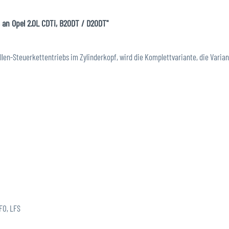
 an Opel 2.0L CDTi, B20DT / D20DT"
len-Steuerkettentriebs im Zylinderkopf, wird die Komplettvariante, die Varian
FO, LFS