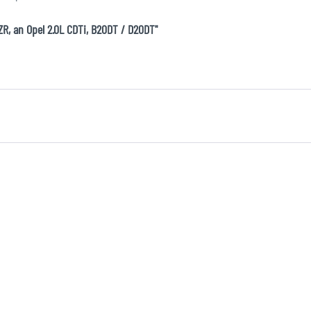
ZR, an Opel 2.0L CDTi, B20DT / D20DT"