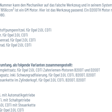
-Nummer kann den Mechaniker auf das falsche Werkzeug und in seinem System a
1956ccm² ist ein GM Motor. Hier ist das Werkzeug passend. Ein D20DTH Motor m
080.
stoffpumpenritzel, für Opel 2.0L CDTi
, für Opel 2.0L CDTi
menrad, für Opel 2.0L CDTi
rad, für Opel 2.0L CDTi
rumfang, als folgende Varianten zusammengestellt:
omplettsatz, für Opel 2.0L CDTi Zahnriemen-Motoren B20DT und D20DT
satz, inkl. Schwungradfixierung, für Opel 2.0L CDTi, B20DT, D20DT
teuerkette im Zylinderkopf, für Opel 2.0L CDTi, B20DT, D20DT
Ti, mit Automatikgetriebe
i, mit Schaltgetriebe
2.0L CDTi mit Steuerkette
ür Opel 2.0L CDTi