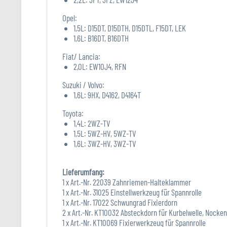
Opel:
1,5L: D15DT, D15DTH, D15DTL, F15DT, LEK
1,6L: B16DT, B16DTH
Fiat/ Lancia:
2,0L: EW10J4, RFN
Suzuki / Volvo:
1,6L: 9HX, D4162, D4164T
Toyota:
1,4L: 2WZ-TV
1,5L: 5WZ-HV, 5WZ-TV
1,6L: 3WZ-HV, 3WZ-TV
Lieferumfang:
1 x Art.-Nr. 22039 Zahnriemen-Halteklammer
1 x Art.-Nr. 31025 Einstellwerkzeug für Spannrolle
1 x Art.-Nr. 17022 Schwungrad Fixierdorn
2 x Art.-Nr. KT10032 Absteckdorn für Kurbelwelle, Nocken
1 x Art.-Nr. KT10069 Fixierwerkzeug für Spannrolle