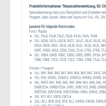
Produktinformationen "Steuerzeitenwerkzeug, für Citro
Spezialwerkzeug-Satz zum Überprüfen und Einstellen der
Peugeot, Opel, Suzuki, Volvo und Toyota mit 1.4L, 1.5L, 1.6
passend für folgende Motorcodes:
Ford / Mazda:
1,4L: F6JA, F6JB, F6JC, F6JD, KVJA, Y404, Y406
1,5L: AEDA, UGCA, UGCB, UGCC, UGJC, UGJE, UGJG, UG
XVGA, XVGB, XVGC, XVJA, XVJB, XVJC, XVJD, XVJE, 
XXDC, XXDD, XXGA, Z2DA, Z2GA, Z2JA, ZTDA, ZTDB, ZTJ
1,6L: G8DA, G8DB, G8DC, G8DD, G8DE, G8DF, GPDA, GP
T1WA, T1WB, T3CA, T3CB, T3CC, T3DA, T3DB, T3JA, T3J
Citroen / Peugeot:
1,4L: 8HP, 8HR, 8HS, 8HT, 8HV, 8HX, 8HY, 8HZ, DV4C, 
1,5L: DV5, DV5RC, DV5RCE, DV5RCU, DV5RD, DV5RE, D
1,6L: 9H07, 9HC, 9HD, 9HE, 9HF, 9HH, 9HJ, 9HK, 9HL, 
DV6BTED4, DV6BUTED4, DV6C, DV6CTED, DV6D, DV6DB
DV6TED4, DV6TED4B, DV6TED4BU, DV6U, DV6UC, DV6
1,8L: 6FY, 6FZ, EW7A, EW7J4
2,0L: RFJ, RFN, RFK, RFR, RLZ, EW10A, EW10D, EW10
2,2L: 3FY, 3FZ, EW12J4