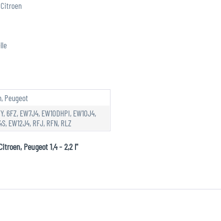
 Citroen
lle
n, Peugeot
FY, 6FZ, EW7J4, EW10DHPI, EW10J4,
S, EW12J4, RFJ, RFN, RLZ
troen, Peugeot 1,4 - 2,2 l"