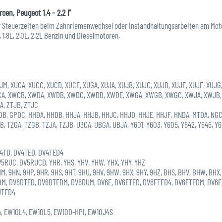
en, Peugeot 1,4 - 2,2 l"
 Steuerzeiten beim Zahnriemenwechsel oder Instandhaltungsarbeiten am Motor.
L, 1.8L, 2.0L, 2.2L Benzin und Dieselmotoren.
JM, XUCA, XUCC, XUCD, XUCE, XUGA, XUJA, XUJB, XUJC, XUJD, XUJE, XUJF, XUJG,
XWCA, XWCB, XWDA, XWDB, XWDC, XWDD, XWDE, XWGA, XWGB, XWGC, XWJA, XWJB,
A, ZTJB, ZTJC
DB, GPDC, HHDA, HHDB, HHJA, HHJB, HHJC, HHJD, HHJE, HHJF, HNDA, MTDA, NGCA,
B, TZGA, TZGB, TZJA, TZJB, U3CA, UBGA, UBJA, Y601, Y603, Y605, Y642, Y646, Y6
DV4TD, DV4TED, DV4TED4
V5RUC, DV5RUCD, YHR, YHS, YHV, YHW, YHX, YHY, YHZ
9HM, 9HN, 9HP, 9HR, 9HS, 9HT, 9HU, 9HV, 9HW, 9HX, 9HY, 9HZ, BHS, BHV, BHW, B
M, DV6DTED, DV6DTEDM, DV6DUM, DV6E, DV6ETED, DV6ETED4, DV6ETEDM, DV6F, 
UTED4
J4, EW10L4, EW10L5, EW10D-HPI, EW10J4S