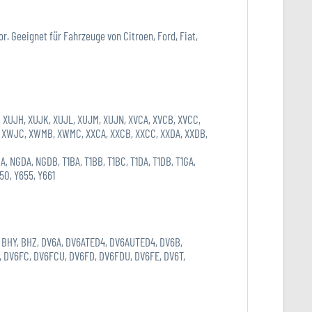
 Geeignet für Fahrzeuge von Citroen, Ford, Fiat,
 XUJH, XUJK, XUJL, XUJM, XUJN, XVCA, XVCB, XVCC,
 XWJC, XWMB, XWMC, XXCA, XXCB, XXCC, XXDA, XXDB,
 NGDA, NGDB, T1BA, T1BB, T1BC, T1DA, T1DB, T1GA,
50, Y655, Y661
HX, BHY, BHZ, DV6A, DV6ATED4, DV6AUTED4, DV6B,
DV6FC, DV6FCU, DV6FD, DV6FDU, DV6FE, DV6T,