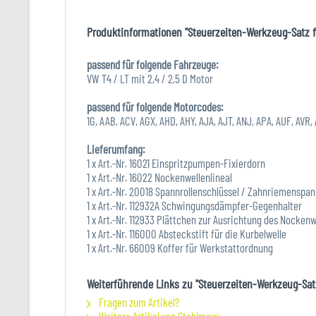
Produktinformationen "Steuerzeiten-Werkzeug-Satz fü
passend für folgende Fahrzeuge:
VW T4 / LT mit 2,4 / 2,5 D Motor
passend für folgende Motorcodes:
1G, AAB, ACV, AGX, AHD, AHY, AJA, AJT, ANJ, APA, AUF, AVR
Lieferumfang:
1 x Art.-Nr. 16021 Einspritzpumpen-Fixierdorn
1 x Art.-Nr. 16022 Nockenwellenlineal
1 x Art.-Nr. 20018 Spannrollenschlüssel / Zahnriemenspa
1 x Art.-Nr. 112932A Schwingungsdämpfer-Gegenhalter
1 x Art.-Nr. 112933 Plättchen zur Ausrichtung des Nockenw
1 x Art.-Nr. 116000 Absteckstift für die Kurbelwelle
1 x Art.-Nr. 66009 Koffer für Werkstattordnung
Weiterführende Links zu "Steuerzeiten-Werkzeug-Satz
Fragen zum Artikel?