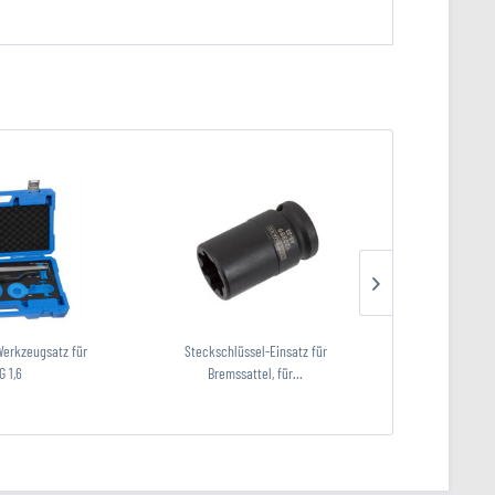
Werkzeugsatz für
Steckschlüssel-Einsatz für
Steuerzeiten
G 1,6
Bremssattel, für...
Jeep, 