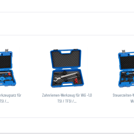
rkzeugsatz für
Zahnriemen-Werkzeug für VAG –1,0
Steuerzeiten-
TSI /...
TSI / TFSI /...
VA