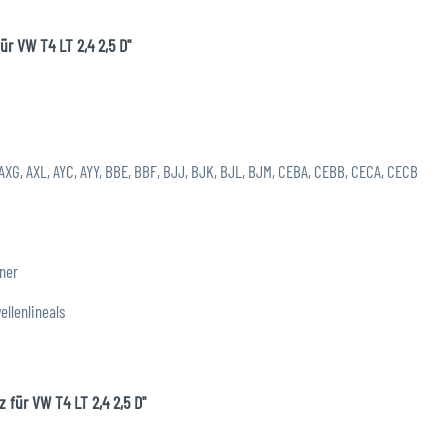
r VW T4 LT 2,4 2,5 D"
, AXG, AXL, AYC, AYY, BBE, BBF, BJJ, BJK, BJL, BJM, CEBA, CEBB, CECA, CECB
nner
ellenlineals
 für VW T4 LT 2,4 2,5 D"