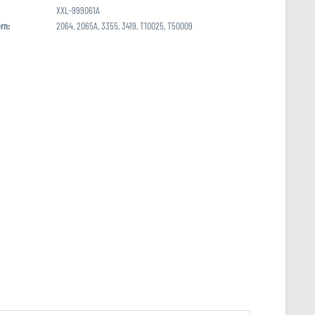
XXL-999061A
rn:
2064, 2065A, 3355, 3419, T10025, T50009