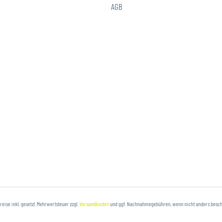
AGB
Preise inkl. gesetzl. Mehrwertsteuer zzgl.
Versandkosten
und ggf. Nachnahmegebühren, wenn nicht anders besc