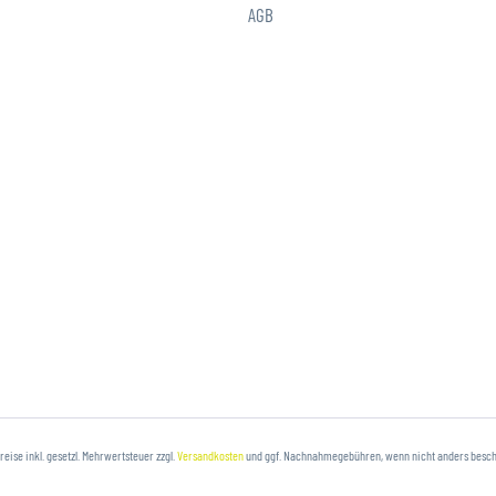
AGB
Preise inkl. gesetzl. Mehrwertsteuer zzgl.
Versandkosten
und ggf. Nachnahmegebühren, wenn nicht anders besc