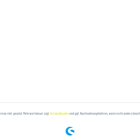
Preise inkl. gesetzl. Mehrwertsteuer zzgl.
Versandkosten
und ggf. Nachnahmegebühren, wenn nicht anders besc