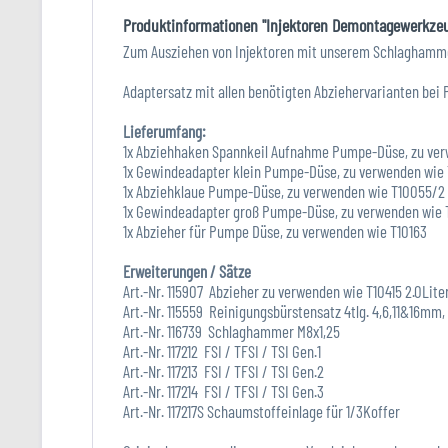
Produktinformationen "Injektoren Demontagewerkzeu
Zum Ausziehen von Injektoren mit unserem Schlaghammer
Adaptersatz mit allen benötigten Abziehervarianten bei
Lieferumfang:
1x Abziehhaken Spannkeil Aufnahme Pumpe-Düse, zu ve
1x Gewindeadapter klein Pumpe-Düse, zu verwenden wie
1x Abziehklaue Pumpe-Düse, zu verwenden wie T10055/2
1x Gewindeadapter groß Pumpe-Düse, zu verwenden wie
1x Abzieher für Pumpe Düse, zu verwenden wie T10163
Erweiterungen / Sätze
Art.-Nr. 115907 Abzieher zu verwenden wie T10415 2.0Lite
Art.-Nr. 115559 Reinigungsbürstensatz 4tlg. 4,6,11&16m
Art.-Nr. 116739 Schlaghammer M8x1,25
Art.-Nr. 117212 FSI / TFSI / TSI Gen.1
Art.-Nr. 117213 FSI / TFSI / TSI Gen.2
Art.-Nr. 117214 FSI / TFSI / TSI Gen.3
Art.-Nr. 117217S Schaumstoffeinlage für 1/3Koffer