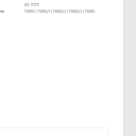
XXL-117211
rn:
T10055 | T10055/1 | T10055/2 | T10055/3 | T10063