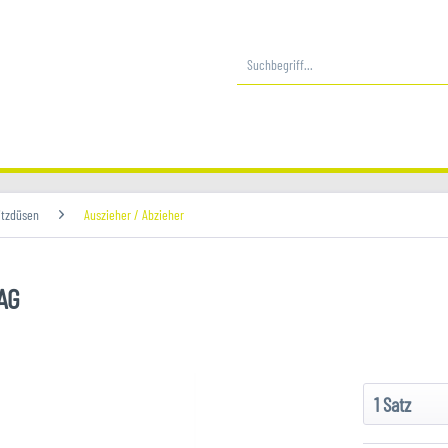
itzdüsen
Auszieher / Abzieher
AG