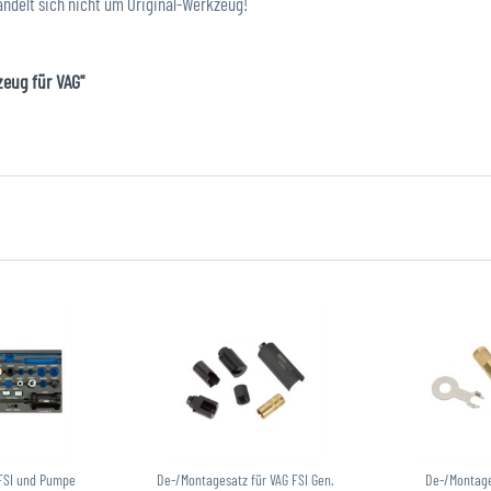
andelt sich nicht um Original-Werkzeug!
eug für VAG"
 FSI und Pumpe
De-/Montagesatz für VAG FSI Gen.
De-/Montag