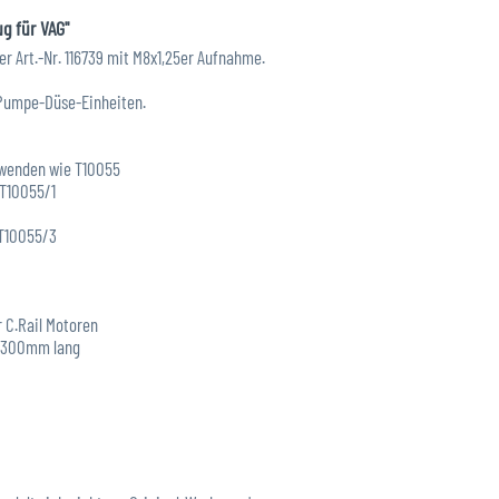
g für VAG"
 Art.-Nr. 116739 mit M8x1,25er Aufnahme.
 Pumpe-Düse-Einheiten.
rwenden wie T10055
 T10055/1
 T10055/3
r C.Rail Motoren
m, 300mm lang