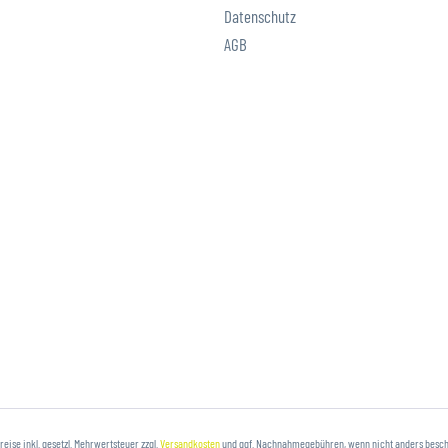
Datenschutz
AGB
Preise inkl. gesetzl. Mehrwertsteuer zzgl.
Versandkosten
und ggf. Nachnahmegebühren, wenn nicht anders besc