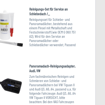
Reinigungs-Set für Service an
Schiebedach /...
Reinigungsset für Schiebe- und
Panoramadächer, bestehend aus
einem Pinsel mit Metallschaft und
Festschmierstoff (wie OEM G 060 751
A2). Wird für den Service an
Panoramadächer oder
Schiebedächer verwendet. Passend
für nahezu alle...
Art.-Nr. XXL-121164A
Panoramadach-Reinigungsadapter,
Audi, VW
Zum fachmännischen Reinigen und
Schmieren von Schiebe- und
Panoramadächern bei VW Tiguan II
und Audi Q3, A6, A4. passend u.a. für
folgende Fahrzeuge: Audi Q3, A6, A4
VW Tiguan II VORSICHT, bitte
beachten: Bei den VAG Fahrzeugen