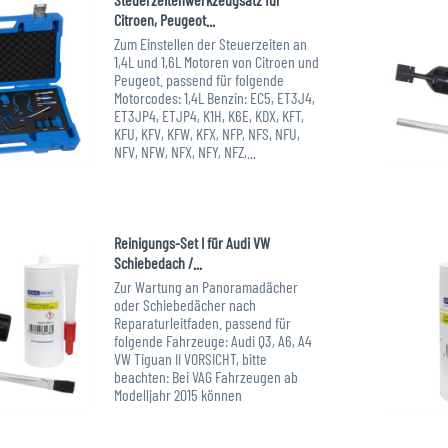
Citroen, Peugeot...
Zum Einstellen der Steuerzeiten an
1,4L und 1,6L Motoren von Citroen und
Peugeot. passend für folgende
Motorcodes: 1,4L Benzin: EC5, ET3J4,
ET3JP4, ETJP4, K1H, K6E, KDX, KFT,
KFU, KFV, KFW, KFX, NFP, NFS, NFU,
NFV, NFW, NFX, NFY, NFZ,...
Art.-Nr. XXL-999159-1
Reinigungs-Set I für Audi VW
Schiebedach /...
Zur Wartung an Panoramadächer
oder Schiebedächer nach
Reparaturleitfaden. passend für
folgende Fahrzeuge: Audi Q3, A6, A4
VW Tiguan II VORSICHT, bitte
beachten: Bei VAG Fahrzeugen ab
Modelljahr 2015 können
unterschiedliche Panoramadächer...