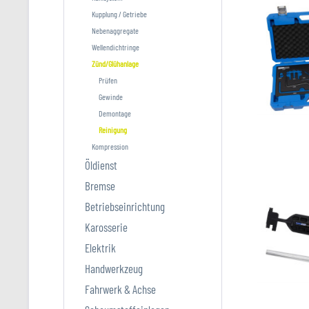
Kupplung / Getriebe
Nebenaggregate
Wellendichtringe
Zünd/Glühanlage
Prüfen
Gewinde
Demontage
Reinigung
Kompression
Öldienst
Bremse
Betriebseinrichtung
Karosserie
Elektrik
Handwerkzeug
Fahrwerk & Achse