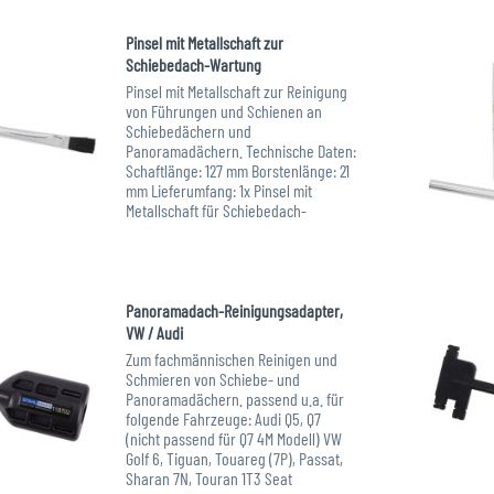
Art.-Nr. XXL-121162A
Pinsel mit Metallschaft zur
Schiebedach-Wartung
Pinsel mit Metallschaft zur Reinigung
von Führungen und Schienen an
Schiebedächern und
Panoramadächern. Technische Daten:
Schaftlänge: 127 mm Borstenlänge: 21
mm Lieferumfang: 1x Pinsel mit
Metallschaft für Schiebedach-
Wartung empfohlene...
Art.-Nr. XXL-121161
Panoramadach-Reinigungsadapter,
VW / Audi
Zum fachmännischen Reinigen und
Schmieren von Schiebe- und
Panoramadächern. passend u.a. für
folgende Fahrzeuge: Audi Q5, Q7
(nicht passend für Q7 4M Modell) VW
Golf 6, Tiguan, Touareg (7P), Passat,
Sharan 7N, Touran 1T3 Seat