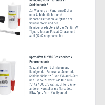
Schiebedach /...
Zur Wartung an Panoramadächer
oder Schiebedächer nach
Reparaturleitfaden. Aufgrund der
Schienenform und des
Reinigungsadapters ist das Set für VW
Tiguan, Touran, Passat, Sharan und
Audi Q5, Q7 angepasst. Der
Festschmierstoff und der...
Art.-Nr. XXL-121163A
Spezialfett für VAG Schiebedach /
Panoramadach
Spezialfett zum Schmieren und
Reinigen der Panoramadächer oder
Schiebedächer z.B. von VW, Audi, Seat
und Skoda (zu verw. wie OEM G 060
751 A2 / G060751A2) . Auch für Dächer
anderer Hersteller u.a Mercedes,
BMW, Opel, Ford, Kia, Hyundai,...
Art.-Nr. XXL-121160A