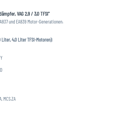
mpfer, VAG 2,9 / 3,0 TFSI"
A837 und EA839 Motor-Generationen.
 Liter, 4,0 Liter TFSI-Motoren):
FY
LD
A, MCS.ZA