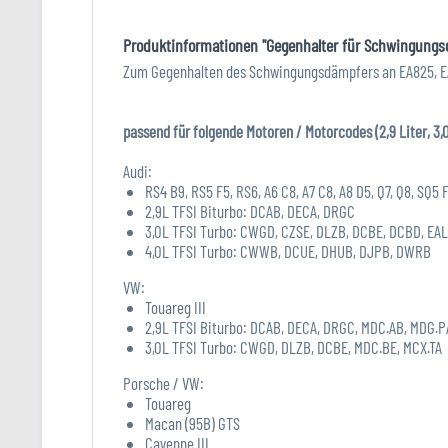
Produktinformationen "Gegenhalter für Schwingungsdä
Zum Gegenhalten des Schwingungsdämpfers an EA825, E
passend für folgende Motoren / Motorcodes (2,9 Liter, 3,0
Audi:
RS4 B9, RS5 F5, RS6, A6 C8, A7 C8, A8 D5, Q7, Q8, SQ5 
2,9L TFSI Biturbo: DCAB, DECA, DRGC
3,0L TFSI Turbo: CWGD, CZSE, DLZB, DCBE, DCBD, EA
4,0L TFSI Turbo: CWWB, DCUE, DHUB, DJPB, DWRB
VW:
Touareg III
2,9L TFSI Biturbo: DCAB, DECA, DRGC, MDC.AB, MDG.P
3,0L TFSI Turbo: CWGD, DLZB, DCBE, MDC.BE, MCX.TA
Porsche / VW:
Touareg
Macan (95B) GTS
Cayenne III