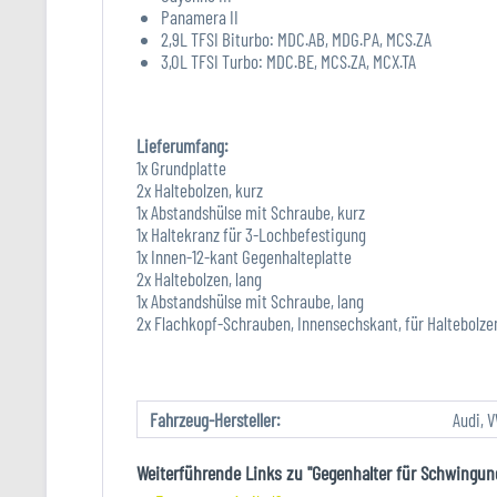
Panamera II
2,9L TFSI Biturbo: MDC.AB, MDG.PA, MCS.ZA
3,0L TFSI Turbo: MDC.BE, MCS.ZA, MCX.TA
Lieferumfang:
1x Grundplatte
2x Haltebolzen, kurz
1x Abstandshülse mit Schraube, kurz
1x Haltekranz für 3-Lochbefestigung
1x Innen-12-kant Gegenhalteplatte
2x Haltebolzen, lang
1x Abstandshülse mit Schraube, lang
2x Flachkopf-Schrauben, Innensechskant, für Haltebolze
Fahrzeug-Hersteller:
Audi, 
Weiterführende Links zu "Gegenhalter für Schwingung