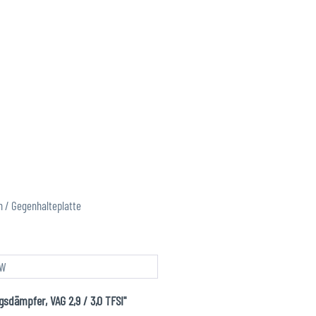
n / Gegenhalteplatte
VW
sdämpfer, VAG 2,9 / 3,0 TFSI"